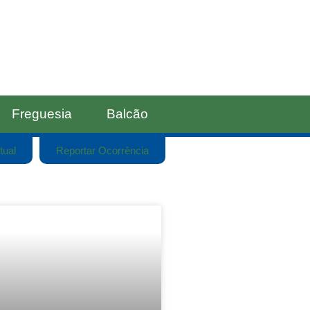
Freguesia
Balcão
tual
Reportar Ocorrência