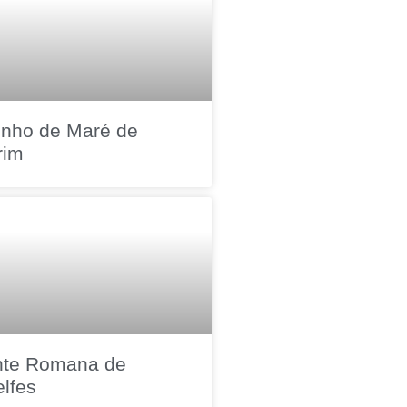
nho de Maré de
rim
nte Romana de
lfes