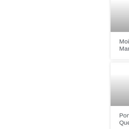
Moi
Ma
Po
Que