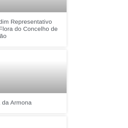
dim Representativo
Flora do Concelho de
hão
a da Armona