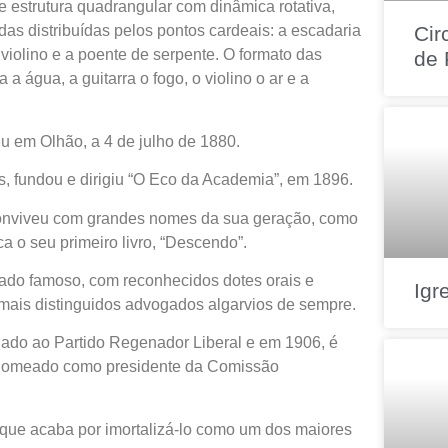
de estrutura quadrangular com dinâmica rotativa,
Cir
das distribuídas pelos pontos cardeais: a escadaria
 violino e a poente de serpente. O formato das
de 
a água, a guitarra o fogo, o violino o ar e a
u em Olhão, a 4 de julho de 1880.
s, fundou e dirigiu “O Eco da Academia”, em 1896.
conviveu com grandes nomes da sua geração, como
 o seu primeiro livro, “Descendo”.
do famoso, com reconhecidos dotes orais e
Igr
mais distinguidos advogados algarvios de sempre.
ligado ao Partido Regenador Liberal e em 1906, é
 nomeado como presidente da Comissão
 que acaba por imortalizá-lo como um dos maiores