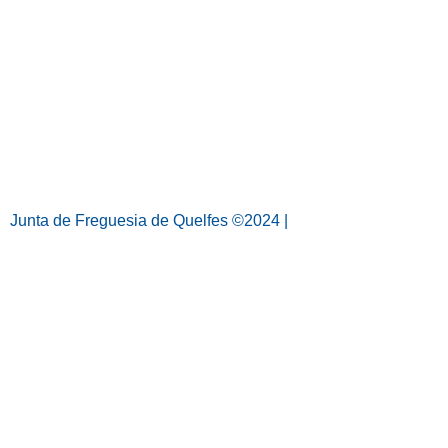
Junta de Freguesia de Quelfes ©2024 |
Política de
privacidade e protecão de dados