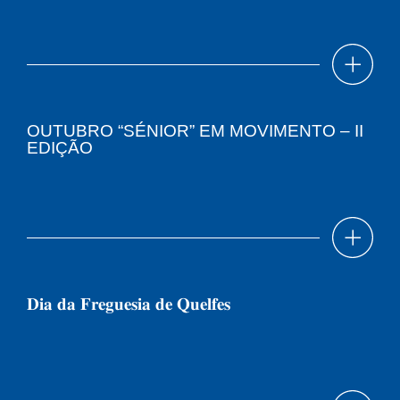
OUTUBRO “SÉNIOR” EM MOVIMENTO – II
EDIÇÃO
𝐃𝐢𝐚 𝐝𝐚 𝐅𝐫𝐞𝐠𝐮𝐞𝐬𝐢𝐚 𝐝𝐞 𝐐𝐮𝐞𝐥𝐟𝐞𝐬