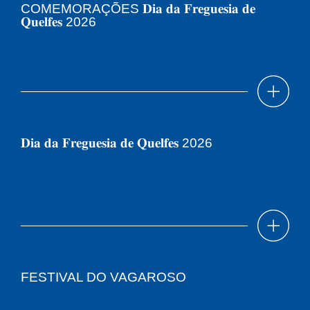
COMEMORAÇÕES 𝐃𝐢𝐚 𝐝𝐚 𝐅𝐫𝐞𝐠𝐮𝐞𝐬𝐢𝐚 𝐝𝐞
𝐐𝐮𝐞𝐥𝐟𝐞𝐬 2026
𝐃𝐢𝐚 𝐝𝐚 𝐅𝐫𝐞𝐠𝐮𝐞𝐬𝐢𝐚 𝐝𝐞 𝐐𝐮𝐞𝐥𝐟𝐞𝐬 2026
FESTIVAL DO VAGAROSO