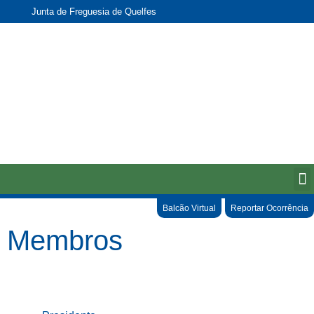
Junta de Freguesia de Quelfes
Balcão Virtual
Reportar Ocorrência
Membros