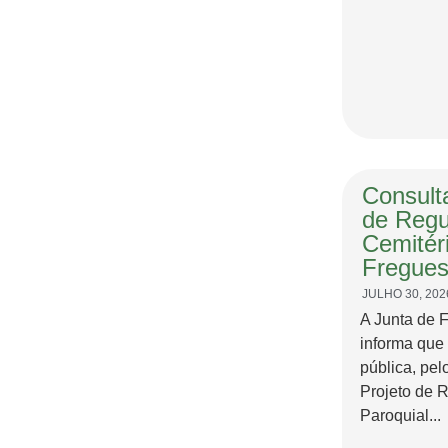
Consulta
de Regu
Cemitér
Fregues
JULHO 30, 202
A Junta de 
informa que
pública, pel
Projeto de 
Paroquial...