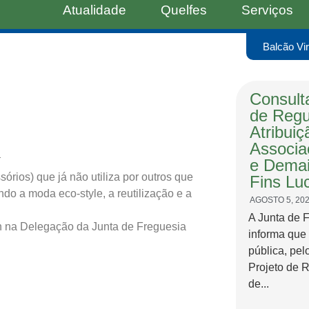
Atualidade
Quelfes
Serviços
Balcão Vir
Consulta
de Regu
Atribui
Associa
e Demai
sórios) que já não utiliza por outros que
Fins Luc
o a moda eco-style, a reutilização e a
AGOSTO 5, 20
A Junta de 
 na Delegação da Junta de Freguesia
informa que
pública, pel
Projeto de 
de...