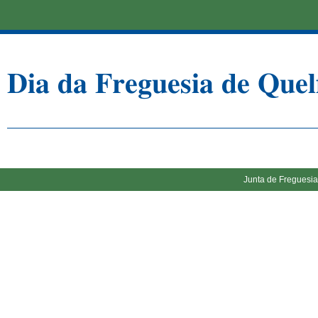
𝐃𝐢𝐚 𝐝𝐚 𝐅𝐫𝐞𝐠𝐮𝐞𝐬𝐢𝐚 𝐝𝐞 𝐐𝐮
Junta de Freguesia