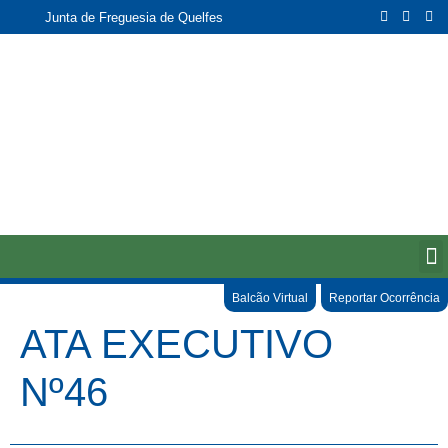
Junta de Freguesia de Quelfes
Balcão Virtual
Reportar Ocorrência
ATA EXECUTIVO
Nº46