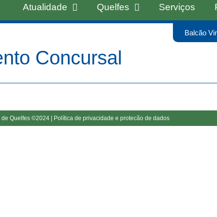
Atualidade
Quelfes
Serviços
Balcão Vir
ento Concursal
 de Quelfes ©2024 |
Política de privacidade e protecão de dados