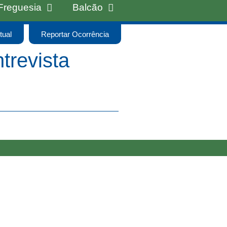
Freguesia
Balcão
tual
Reportar Ocorrência
trevista