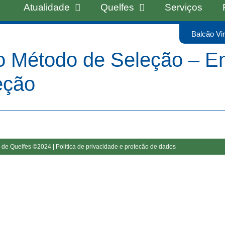
Atualidade
Quelfes
Serviços
Balcão Vir
o Método de Seleção – En
eção
 de Quelfes ©2024 |
Política de privacidade e protecão de dados