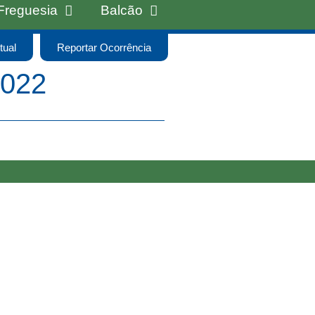
Freguesia
Balcão
tual
Reportar Ocorrência
022