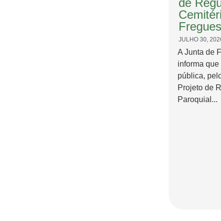
de Regu
Cemitér
Fregues
JULHO 30, 202
A Junta de 
informa que
pública, pel
Projeto de 
Paroquial...