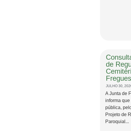
Consulta
de Regu
Cemitér
Fregues
JULHO 30, 202
A Junta de 
informa que
pública, pel
Projeto de 
Paroquial...