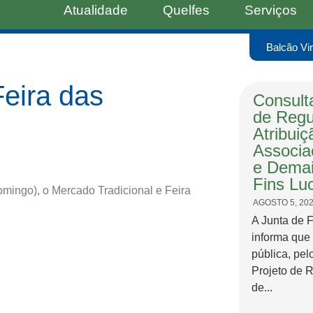
Atualidade
Quelfes
Serviços
Balcão Vir
Feira das
Consulta
de Regu
Atribui
Associa
e Demai
Fins Luc
omingo), o Mercado Tradicional e Feira
AGOSTO 5, 20
A Junta de 
informa que
pública, pel
Projeto de 
de...