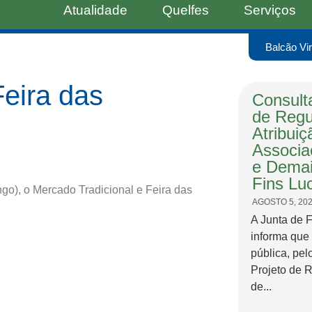
Atualidade
Quelfes
Serviços
Balcão Vir
Feira das
Consulta
de Regu
Atribui
Associa
e Demai
Fins Luc
go), o Mercado Tradicional e Feira das
AGOSTO 5, 20
A Junta de 
informa que
pública, pel
Projeto de 
de...