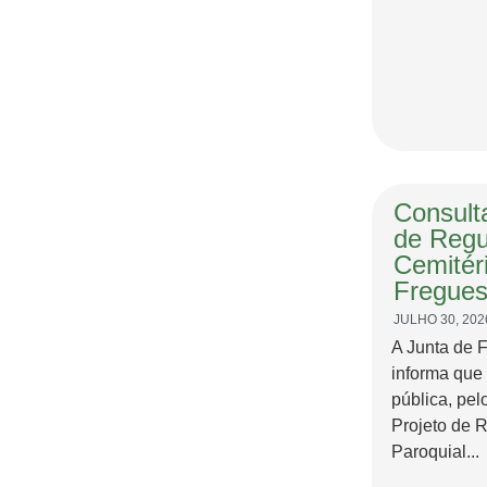
Consulta
de Regu
Cemitér
Fregues
JULHO 30, 202
A Junta de 
informa que
pública, pel
Projeto de 
Paroquial...