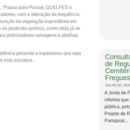
no, “Pausa para Pousar, QUELFES a
izadores, com a alteração da frequência
assunção da vegetação espontânea em
o de pesticida químico, como aliás já se
para polinizadores selvagens e abelhas
audiência presente e esperamos que seja
Consulta
esta iniciativa.
de Regu
Cemitér
Fregues
JULHO 30, 202
A Junta de 
informa que
pública, pel
Projeto de 
Paroquial...