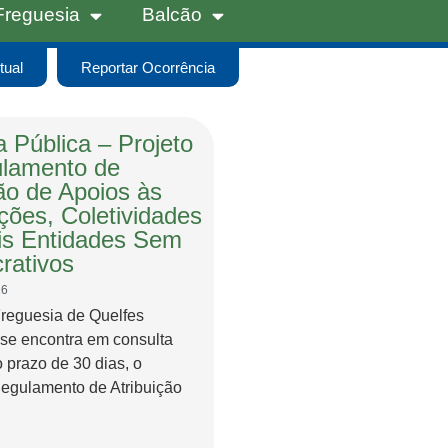
Freguesia
Balcão
tual
Reportar Ocorrência
 Pública – Projeto
lamento de
ção de Apoios às
ções, Coletividades
s Entidades Sem
rativos
26
Freguesia de Quelfes
 se encontra em consulta
o prazo de 30 dias, o
Regulamento de Atribuição