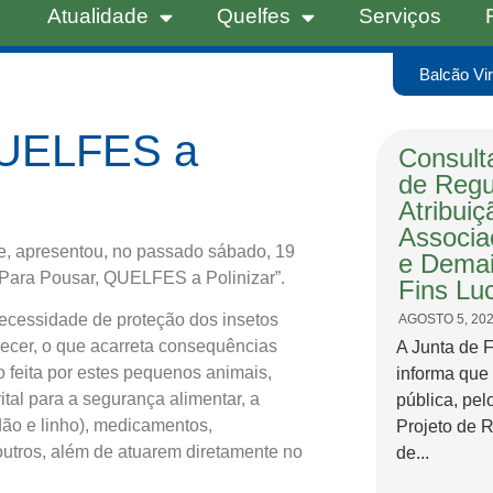
Atualidade
Quelfes
Serviços
Balcão Vir
QUELFES a
Consulta
de Regu
Atribui
Associa
e, apresentou, no passado sábado, 19
e Demai
a Para Pousar, QUELFES a Polinizar”.
Fins Luc
necessidade de proteção dos insetos
AGOSTO 5, 20
ecer, o que acarreta consequências
A Junta de 
o feita por estes pequenos animais,
informa que
tal para a segurança alimentar, a
pública, pel
dão e linho), medicamentos,
Projeto de 
 outros, além de atuarem diretamente no
de...