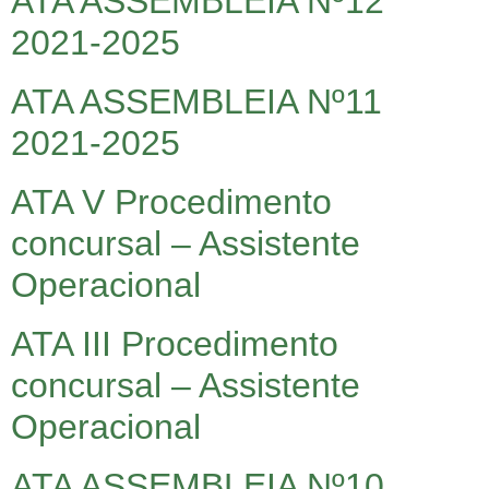
ATA ASSEMBLEIA Nº12
2021-2025
ATA ASSEMBLEIA Nº11
2021-2025
ATA V Procedimento
concursal – Assistente
Operacional
ATA III Procedimento
concursal – Assistente
Operacional
ATA ASSEMBLEIA Nº10