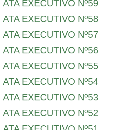
ATA EXECUTIVO Nº59
ATA EXECUTIVO Nº58
ATA EXECUTIVO Nº57
ATA EXECUTIVO Nº56
ATA EXECUTIVO Nº55
ATA EXECUTIVO Nº54
ATA EXECUTIVO Nº53
ATA EXECUTIVO Nº52
ATA EXECUTIVO Nº51