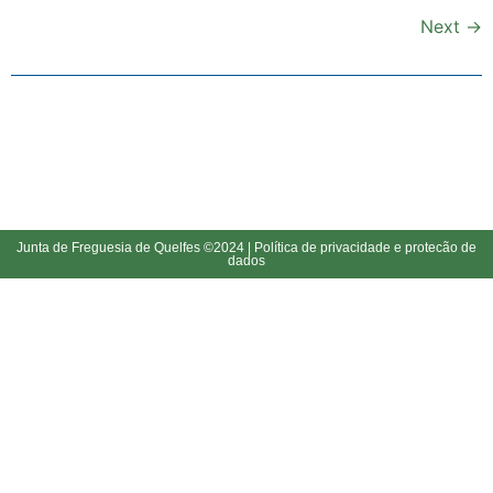
Next
→
Junta de Freguesia de Quelfes ©2024 |
Política de privacidade e protecão de
dados