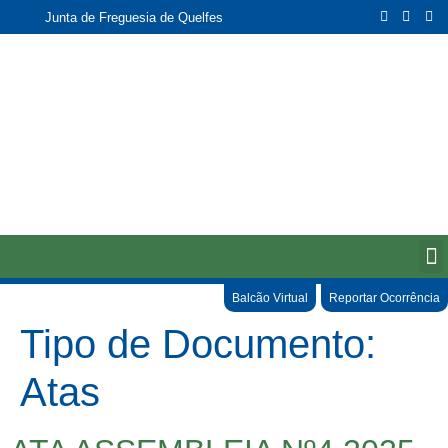
Junta de Freguesia de Quelfes
Balcão Virtual
Reportar Ocorrência
Tipo de Documento:
Atas